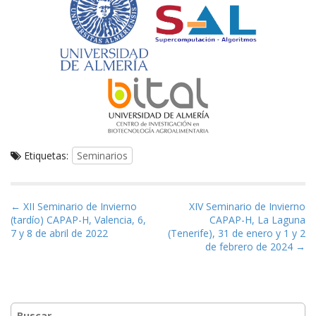
Etiquetas:
Seminarios
N
← XII Seminario de Invierno
XIV Seminario de Invierno
(tardío) CAPAP-H, Valencia, 6,
CAPAP-H, La Laguna
a
7 y 8 de abril de 2022
(Tenerife), 31 de enero y 1 y 2
v
de febrero de 2024 →
e
g
a
z