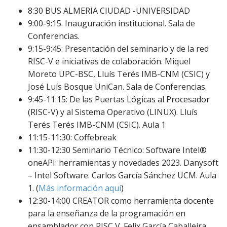
8:30 BUS ALMERIA CIUDAD -UNIVERSIDAD
9:00-9:15. Inauguración institucional. Sala de
Conferencias.
9:15-9:45: Presentación del seminario y de la red
RISC-V e iniciativas de colaboración. Miquel
Moreto UPC-BSC, Lluís Terés IMB-CNM (CSIC) y
José Luís Bosque UniCan. Sala de Conferencias.
9:45-11:15: De las Puertas Lógicas al Procesador
(RISC-V) y al Sistema Operativo (LINUX). Lluís
Terés Terés IMB-CNM (CSIC). Aula 1
11:15-11:30: Coffebreak
11:30-12:30 Seminario Técnico: Software Intel®
oneAPI: herramientas y novedades 2023. Danysoft
– Intel Software. Carlos García Sánchez UCM. Aula
1. (
Más
información aquí
)
12:30-14:00 CREATOR como herramienta docente
para la enseñanza de la programación en
ensamblador con RISC V. Felix García Caballeira