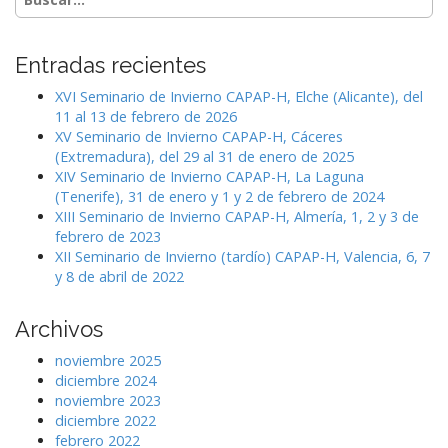
c
V
i
u
ó
s
Entradas recientes
c
n
a
XVI Seminario de Invierno CAPAP-H, Elche (Alicante), del
d
r
11 al 13 de febrero de 2026
e
p
XV Seminario de Invierno CAPAP-H, Cáceres
o
e
(Extremadura), del 29 al 31 de enero de 2025
r
XIV Seminario de Invierno CAPAP-H, La Laguna
n
:
(Tenerife), 31 de enero y 1 y 2 de febrero de 2024
t
'
XIII Seminario de Invierno CAPAP-H, Almería, 1, 2 y 3 de
,
r
febrero de 2023
'
XII Seminario de Invierno (tardío) CAPAP-H, Valencia, 6, 7
a
l
y 8 de abril de 2022
d
a
a
b
Archivos
e
s
l
noviembre 2025
'
diciembre 2024
,
noviembre 2023
'
diciembre 2022
a
febrero 2022