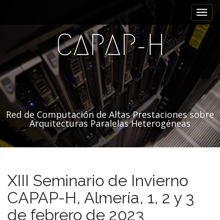
M
S
a
e
l
n
CAPAP-H
t
ú
a
p
r
r
a
i
l
c
n
o
c
n
Red de Computación de Altas Prestaciones sobre
i
Arquitecturas Paralelas Heterogéneas
t
p
e
a
n
i
l
d
XIII Seminario de Invierno
o
CAPAP-H, Almería, 1, 2 y 3
de febrero de 2023